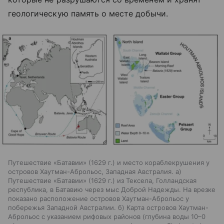
геологическую память о месте добычи.
Путешествие «Батавии» (1629 г.) и место кораблекрушения у
островов Хаутман-Аброльос, Западная Австралия. а)
Путешествие «Батавии» (1629 г.) из Тексела, Голландская
республика, в Батавию через мыс Доброй Надежды. На врезке
показано расположение островов Хаутман-Аброльос у
побережья Западной Австралии. б) Карта островов Хаутман-
Аброльос с указанием рифовых районов (глубина воды 10–0