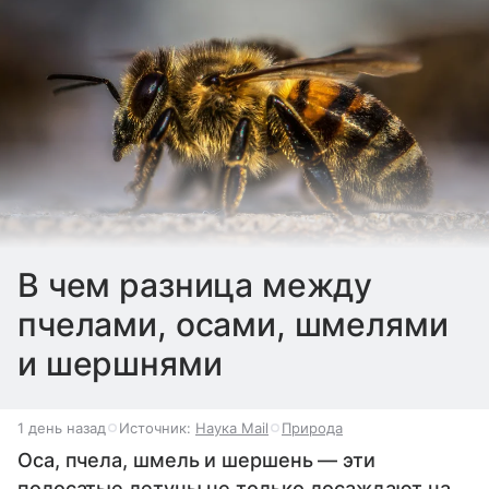
В чем разница между
пчелами, осами, шмелями
и шершнями
1 день назад
Источник:
Наука Mail
Природа
Оса, пчела, шмель и шершень — эти
полосатые летуны не только досаждают на