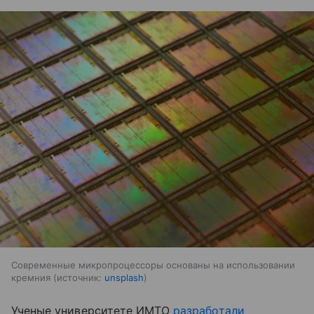
Современные микропроцессоры основаны на использовании
кремния
источник:
unsplash
Ученые университете ИМТО
разработали