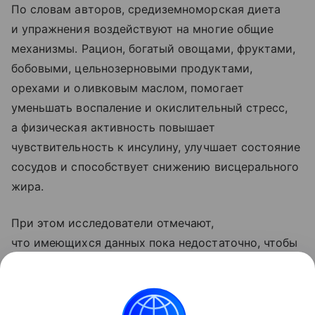
По словам авторов, средиземноморская диета
и упражнения воздействуют на многие общие
механизмы. Рацион, богатый овощами, фруктами,
бобовыми, цельнозерновыми продуктами,
орехами и оливковым маслом, помогает
уменьшать воспаление и окислительный стресс,
а физическая активность повышает
чувствительность к инсулину, улучшает состояние
сосудов и способствует снижению висцерального
жира.
При этом исследователи отмечают,
что имеющихся данных пока недостаточно, чтобы
утверждать, что совместное применение диеты
и тренировок дает значительно больший эффект,
чем каждый из этих методов по отдельности.