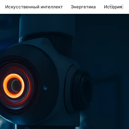
Искусственный интеллект
Энергетика
История