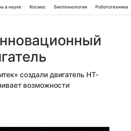
нь в науке
Космос
Биотехнологии
Робототехника
инновационный
гатель
тек» создали двигатель HT-
ичивает возможности