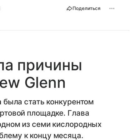
Поделиться
ала причины
ew Glenn
на была стать конкурентом
артовой площадке. Глава
 одном из семи кислородных
блему к концу месяца.