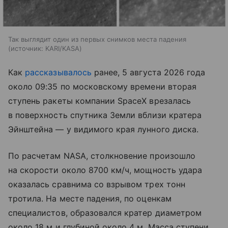
Так выглядит один из первых снимков места падения
источник:
KARI/KASA
Как
рассказывалось
ранее, 5 августа 2026 года
около 09:35 по московскому времени вторая
ступень ракеты компании SpaceX врезалась
в поверхность спутника Земли вблизи кратера
Эйнштейна — у видимого края лунного диска.
По расчетам NASA, столкновение произошло
на скорости около 8700 км/ч, мощность удара
оказалась сравнима со взрывом трех тонн
тротила. На месте падения, по оценкам
специалистов, образовался кратер диаметром
около 18 м и глубиной около 4 м. Масса ступени