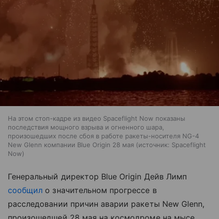
На этом стоп-кадре из видео Spaceflight Now показаны
последствия мощного взрыва и огненного шара,
произошедших после сбоя в работе ракеты-носителя NG-4
New Glenn компании Blue Origin 28 мая
источник:
Spaceflight
Now
Генеральный директор Blue Origin Дейв Лимп
сообщил
о значительном прогрессе в
расследовании причин аварии ракеты New Glenn,
произошедшей 28 мая на космодроме на мысе