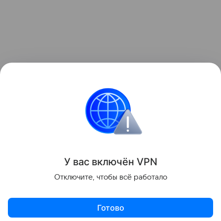
Ранее Наука Mail
рассказывала
, что падение
ступени ракеты на Луну назвали «подарком
для науки».
Космос
Луна
У вас включ
ён
V
P
N
Поделиться
Отключите, чтобы всё работало
Готово