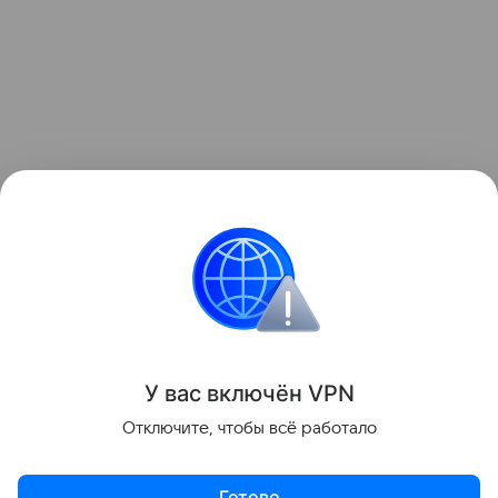
А ранее мы уже рассказывали, какие продукты
нельзя вместе хранить
в
холодильнике
.
Питание
Диета
Ягоды
У вас включ
ён
V
P
N
Поделиться
Отключите, чтобы всё работало
Готово