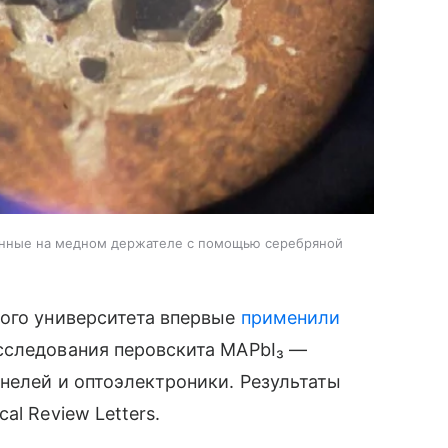
енные на медном держателе с помощью серебряной
ного университета впервые
применили
сследования перовскита MAPbI₃ —
нелей и оптоэлектроники. Результаты
cal Review Letters.