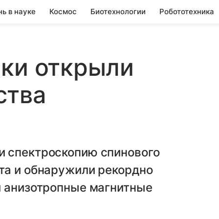
нь в науке
Космос
Биотехнологии
Робототехника
ики открыли
ства
и спектроскопию спинового
та и обнаружили рекордно
и анизотропные магнитные