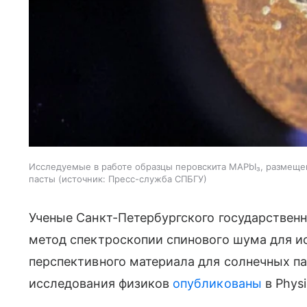
Исследуемые в работе образцы перовскита MAPbI₃, размещ
пасты
источник:
Пресс-служба СПБГУ
Ученые Санкт-Петербургского государствен
метод спектроскопии спинового шума для и
перспективного материала для солнечных па
исследования физиков
опубликованы
в Physi