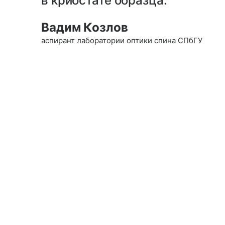
в криостате образца.
Вадим Козлов
аспирант лаборатории оптики спина СПбГУ