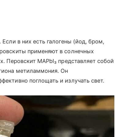
 Если в них есть галогены (йод, бром,
еровскиты применяют в солнечных
ах. Перовскит MAPbI₃ представляет собой
атиона метиламмония. Он
ффективно поглощать и излучать свет.