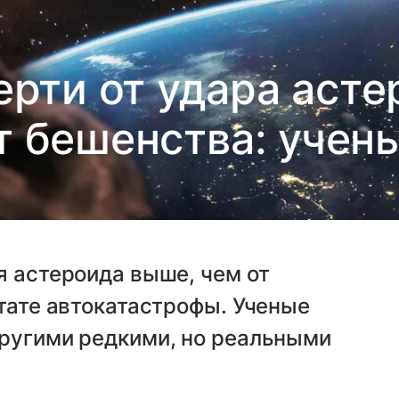
ерти от удара асте
т бешенства: учен
я астероида выше, чем от
ьтате автокатастрофы. Ученые
другими редкими, но реальными