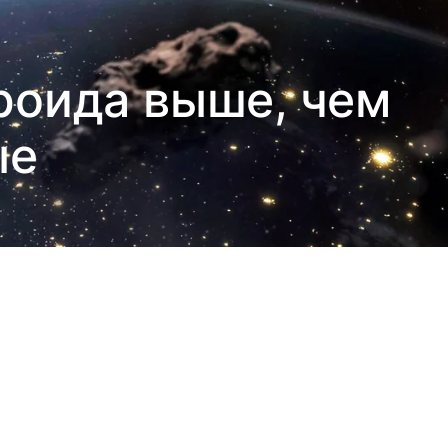
роида выше, чем
ые