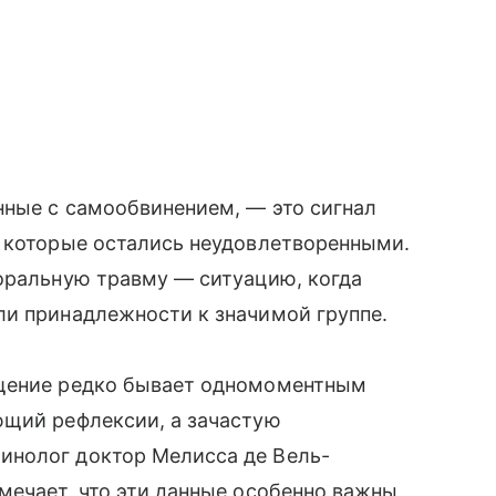
нные с самообвинением, — это сигнал
, которые остались неудовлетворенными.
моральную травму — ситуацию, когда
ли принадлежности к значимой группе.
ощение редко бывает одномоментным
ющий рефлексии, а зачастую
инолог доктор Мелисса де Вель-
мечает, что эти данные особенно важны