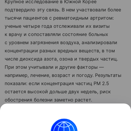
Крупное исследование в Южной Корее
подтвердило эту связь. В нем участвовали более
тысячи пациентов с ревматоидным артритом:
ученые четыре года отслеживали их визиты
к врачу и сопоставляли состояние больных
с уровнем загрязнения воздуха, анализировали
концентрации разных вредных веществ, в том
числе диоксида азота, озона и твердых частиц.
При этом учитывали и другие факторы —
например, лечение, возраст и погоду. Результаты
показали: если концентрация частиц PM 2.5
остается высокой дольше двух недель, риск
обострения болезни заметно растет.
Ранее Наука Mail
рассказывала
о том, что
выявлено неожиданное влияние артрита на