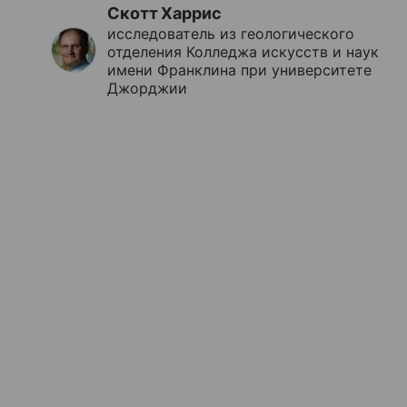
Скотт Харрис
исследователь из геологического
отделения Колледжа искусств и наук
имени Франклина при университете
Джорджии