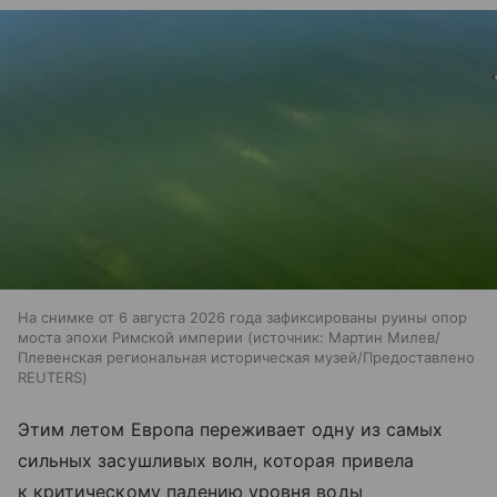
На снимке от 6 августа 2026 года зафиксированы руины опор
моста эпохи Римской империи
источник:
Мартин Милев/
Плевенская региональная историческая музей/Предоставлено
REUTERS
Этим летом Европа переживает одну из самых
сильных засушливых волн, которая привела
к критическому падению уровня воды