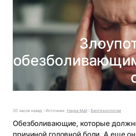
Злоупо
обезболивающим
20 часов назад
Источник:
Наука Mail
Биотехнологии
Обезболивающие, которые должны
причиной головной боли. А еще о