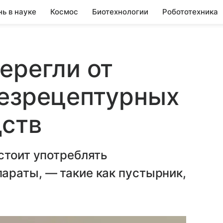
нь в науке
Космос
Биотехнологии
Робототехника
ерегли от
безрецептурных
дств
стоит употреблять
араты, — такие как пустырник,