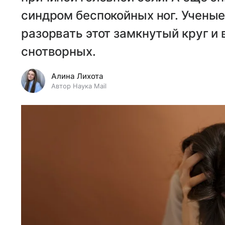
синдром беспокойных ног. Ученые
разорвать этот замкнутый круг и 
снотворных.
Алина Лихота
Автор Наука Mail