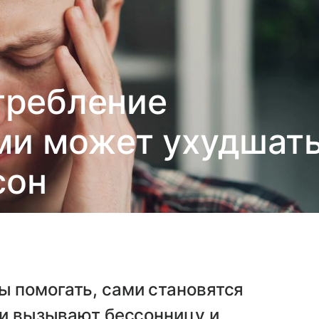
требление
и может ухудшат
сон
 помогать, сами становятся
ни вызывают бессонницу и