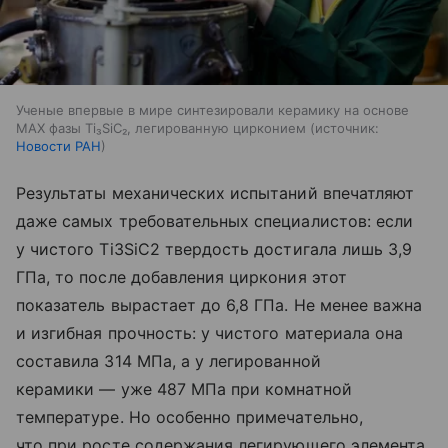
Ученые впервые в мире синтезировали керамику на основе
MAX фазы Ti₃SiC₂, легированную цирконием
источник:
Новости РАН
Результаты механических испытаний впечатляют
даже самых требовательных специалистов: если
у чистого Ti3SiC2 твердость достигала лишь 3,9
ГПа, то после добавления циркония этот
показатель вырастает до 6,8 ГПа. Не менее важна
и изгибная прочность: у чистого материала она
составила 314 МПа, а у легированной
керамики — уже 487 МПа при комнатной
температуре. Но особенно примечательно,
что при росте содержания легирующего элемента