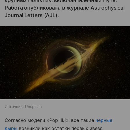
крупных галактик, включая Млечный Путь.
Работа опубликована в журнале Astrophysical
Journal Letters (AJL).
Источник:
Unsplash
Согласно модели «Pop III.1», все такие
черные
дыры
возникли как остатки первых звезд