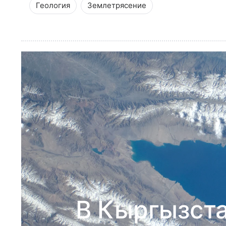
Геология
Землетрясение
В Кыргызст