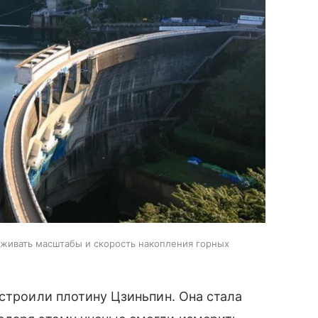
еживать масштабы и скорость накопления горных
остроили плотину Цзиньпин. Она стала