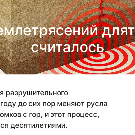
емлетрясений длят
считалось
ия разрушительного
году до сих пор меняют русла
мков с гор, и этот процесс,
ься десятилетиями.