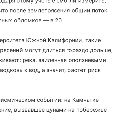
одаря этому ученые смогли измерить,
что после землетрясения общий поток
упных обломков — в 20.
верситета Южной Калифорнии, такие
рясений могут длиться гораздо дольше,
кивают: река, заиленная оползневыми
одковых вод, а значит, растет риск
ейсмическом событии: на Камчатке
ение, вызвавшее цунами на побережье