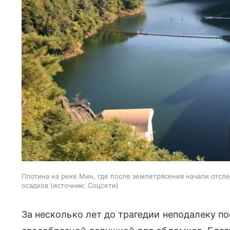
Плотина на реке Мин, где после землетрясения начали отсл
осадков
источник:
Соцсети
За несколько лет до трагедии неподалеку п