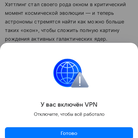
Хэттлинг стал своего рода окном в критический
момент космической эволюции — и теперь
астрономы стремятся найти как можно больше
таких «окон», чтобы сложить полную картину
рождения активных галактических ядер.
Ранее Наука Mail
рассказывала
, что телескоп
«Евклид» обнаружил самые древние квазары во
Вселенной.
Астрономия
Космос
Черная дыра
У вас включ
ён
V
P
N
Поделиться
Отключите, чтобы всё работало
Готово