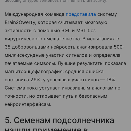
decoding of typed sentences from human brain activity
Международная команда
представила
систему
Brain2Qwerty, которая считывает мозговую
активность с помощью ЭЭГ и МЭГ без
хирургического вмешательства. В испытаниях с
35 добровольцами нейросеть анализировала 500-
миллисекундные участки сигналов и определяла
печатаемые символы. Лучшие результаты показала
магнитоэнцефалография: средняя ошибка
составила 29%, у успешных участников — 18%.
Система пока уступает инвазивным аналогам по
точности, но открывает путь к безопасным
нейроинтерфейсам.
5. Семенам подсолнечника
нашли применение в