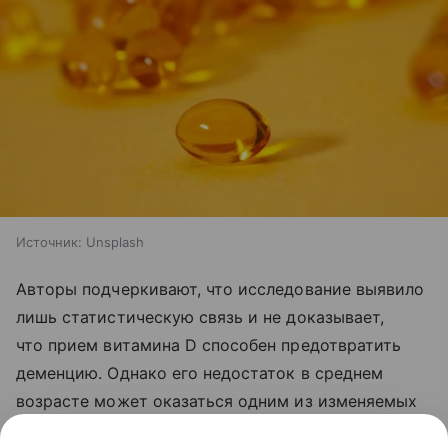
Источник:
Unsplash
Авторы подчеркивают, что исследование выявило
лишь статистическую связь и не доказывает,
что прием витамина D способен предотвратить
деменцию. Однако его недостаток в среднем
возрасте может оказаться одним из изменяемых
факторов риска ранних нейродегенеративных