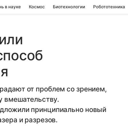
нь в науке
Космос
Биотехнологии
Робототехника
или
способ
ия
радают от проблем со зрением,
му вмешательству.
едложили принципиально новый
зера и разрезов.