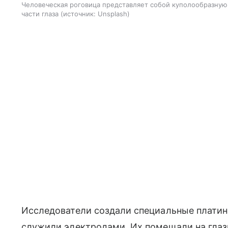
Человеческая роговица представляет собой куполообразную
части глаза
источник:
Unsplash
Исследователи создали специальные платин
служили электродами. Их помещали на глаз