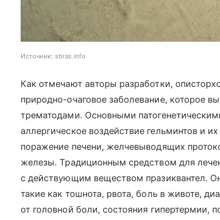
Источник:
sbras.info
Как отмечают авторы разработки, описторх
природно-очаговое заболевание, которое в
трематодами. Основными патогенетическим
аллергическое воздействие гельминтов и их 
поражение печени, желчевыводящих протоко
железы. Традиционным средством для лечен
с действующим веществом празиквантел. О
такие как тошнота, рвота, боль в животе, ди
от головной боли, состояния гипертермии, 