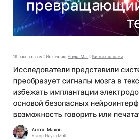
превращающий 
т
19 часов назад
Источник:
Наука Mail
Биотехнологии
Исследователи представили систе
преобразует сигналы мозга в текс
избежать имплантации электродо
основой безопасных нейроинтерф
возможность говорить или печата
Антон Махов
Автор Наука Mail