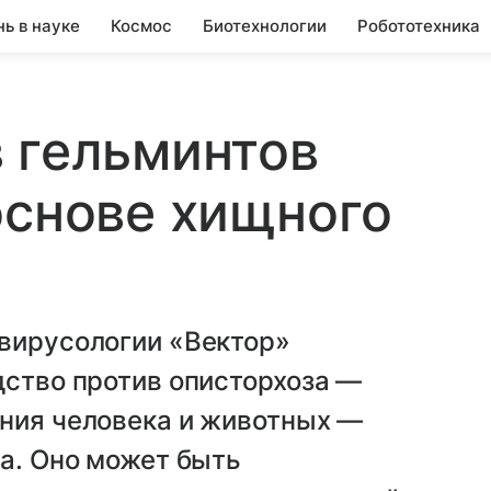
нь в науке
Космос
Биотехнологии
Робототехника
 гельминтов
основе хищного
 вирусологии «Вектор»
дство против описторхоза —
ания человека и животных —
ба. Оно может быть