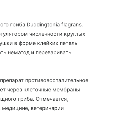
го гриба Duddingtonia flagrans.
егулятором численности круглых
ушки в форме клейких петель
ать нематод и переваривать
 препарат противовоспалительное
ает через клеточные мембраны
ищного гриба. Отмечается,
в медицине, ветеринарии