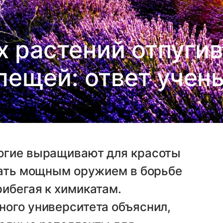
 растений отпуги
лещей: ответ учен
огие выращивают для красоты
тать мощным оружием в борьбе
ибегая к химикатам.
ного университета объяснил,