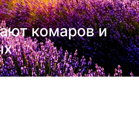
вают комаров и
ых