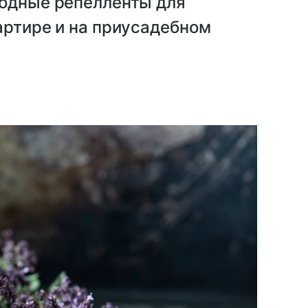
родные репелленты для
артире и на приусадебном