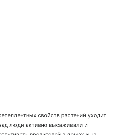
репеллентных свойств растений уходит
азад люди активно высаживали и
тпугивать вредителей в домах и на