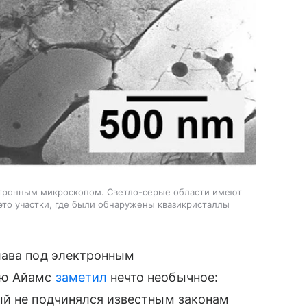
тронным микроскопом. Светло-серые области имеют
это участки, где были обнаружены квазикристаллы
лава под электронным
рю Айамс
заметил
нечто необычное:
ый не подчинялся известным законам