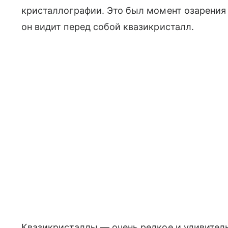
кристаллографии. Это был момент озарения 
он видит перед собой квазикристалл.
Квазикристаллы — очень редкое и удивитель