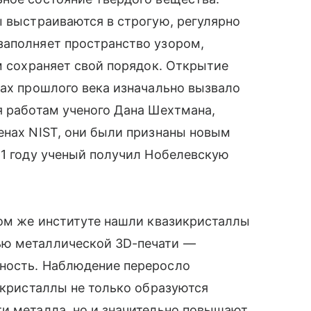
ы выстраиваются в строгую, регулярно
заполняет пространство узором,
ом сохраняет свой порядок. Открытие
дах прошлого века изначально вызвало
я работам ученого Дана Шехтмана,
енах NIST, они были признаны новым
11 году ученый получил Нобелевскую
том же институте нашли квазикристаллы
ью металлической 3D-печати —
ность. Наблюдение переросло
зикристаллы не только образуются
ти металла, но и значительно повышают