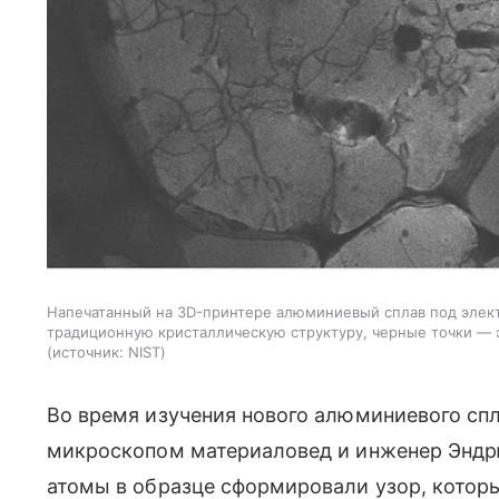
Напечатанный на 3D-принтере алюминиевый сплав под элек
традиционную кристаллическую структуру, черные точки — 
источник:
NIST
Во время изучения нового алюминиевого сп
микроскопом материаловед и инженер Энд
атомы в образце сформировали узор, котор