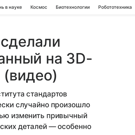
нь в науке
Космос
Биотехнологии
Робототехника
 сделали
анный на 3D-
 (видео)
ститута стандартов
ески случайно произошло
тью изменить привычный
еских деталей — особенно