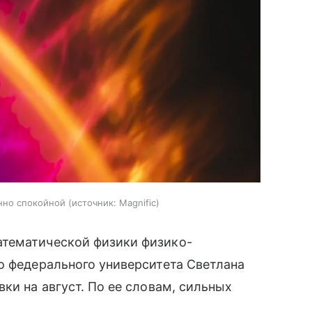
нно спокойной
источник:
Magnific
атематической физики физико-
о федерального университета Светлана
ки на август. По ее словам, сильных