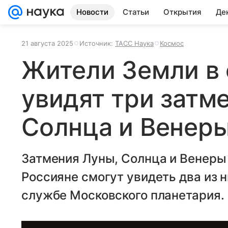
Новости
Статьи
Открытия
Де
21 августа 2025
Источник:
ТАСС Наука
Космос
Жители Земли в 
увидят три затм
Солнца и Венер
Затмения Луны, Солнца и Венеры 
Россияне смогут увидеть два из 
службе Московского планетария.