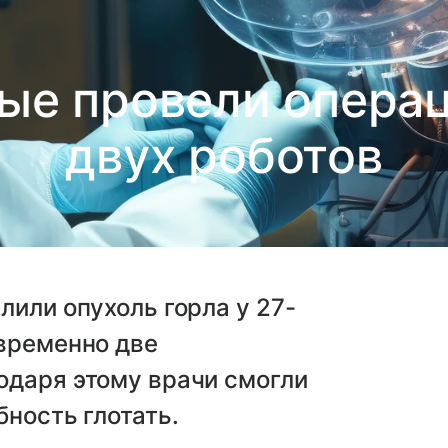
ые провели опера
двух роботов
лили опухоль горла у 27-
овременно две
одаря этому врачи смогли
бность глотать.