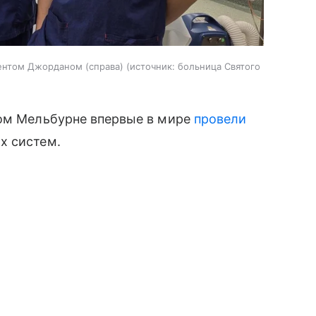
иентом Джорданом (справа)
источник:
больница Святого
ком Мельбурне впервые в мире
провели
х систем.