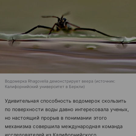
Водомерка Rhagovelia демонстрирует веера
источник:
Калифорнийский университет в Беркли
Удивительная способность водомерок скользить
по поверхности воды давно интересовала ученых,
но настоящий прорыв в понимании этого
механизма совершила международная команда
исследователей из Калифорнийского