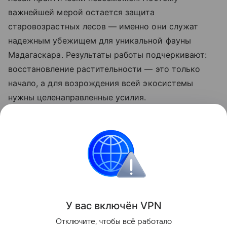
важнейшей мерой остается защита
старовозрастных лесов — именно они служат
надежным убежищем для уникальной фауны
Мадагаскара. Результаты работы подчеркивают:
восстановление растительности — это только
начало, а для возрождения всей экосистемы
нужны целенаправленные усилия.
Ранее Наука Mail
рассказывала
, что в джунглях
Африки обнаружили новый вид обезьян с
оранжевыми губами.
животные
Мадагаскар
У вас включ
ён
V
P
N
Поделиться
Отключите, чтобы всё работало