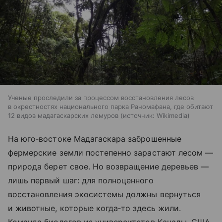
Ученые проследили за процессом восстановления лесов
в окрестностях национального парка Раномафана, где обитают
12 видов мадагаскарских лемуров
источник:
Wikimedia
На юго‑востоке Мадагаскара заброшенные
фермерские земли постепенно зарастают лесом —
природа берет свое. Но возвращение деревьев —
лишь первый шаг: для полноценного
восстановления экосистемы должны вернуться
и животные, которые когда‑то здесь жили.
Команда биологов из университетов Канады, США