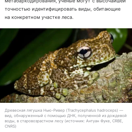
метабаркодирования, ученые могут с высочайшей
точностью идентифицировать виды, обитающие
на конкретном участке леса.
Древесная лягушка Нью-Ривер (Trachycephalus hadroceps) —
вид, обнаруженный с помощью ДНК, полученной из дождевой
воды, в старовозрастном лесу
источник:
Антуан Фуке, CRBE,
CNRS