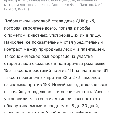
прямокрылых, обнаружен с помощью ДНК, полученной
методом дождевой очистки
источник:
Финн Пиатчек, UMR
EcoFoG, INRAE
Любопытной находкой стала даже ДНК рыб,
которая, вероятнее всего, попала в пробы
с пометом животных, употребивших их в пищу.
Наиболее же показательным стал убедительный
контраст между природным лесом и плантацией.
Таксономическое разнообразие на участке
старого леса оказалось в полтора-два раза выше:
155 таксонов растений против 111 на плантации, 61
таксон позвоночных против 32 и 276 таксонов
насекомых против 153.
Новый метод доказал свою
высочайшую надежность и специфичность. Ученые
установили, что генетические сигналы остаются
обнаруживаемыми в среднем от 8 до 20 дней,
а площадь, с которой собирается информация,