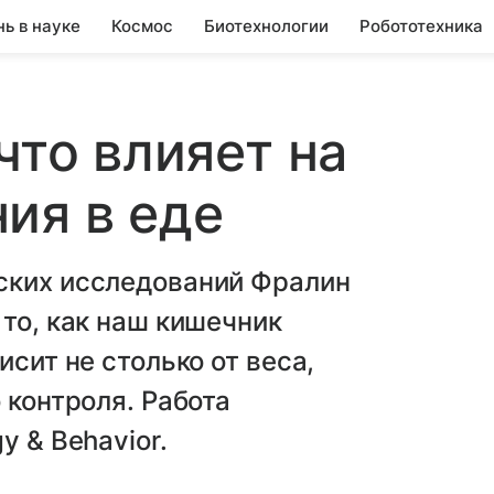
нь в науке
Космос
Биотехнологии
Робототехника
что влияет на
ия в еде
ских исследований Фралин
 то, как наш кишечник
исит не столько от веса,
 контроля. Работа
y & Behavior.