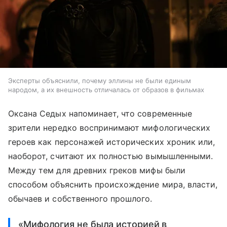
Эксперты объяснили, почему эллины не были единым
народом, а их внешность отличалась от образов в фильмах
Оксана Седых напоминает, что современные
зрители нередко воспринимают мифологических
героев как персонажей исторических хроник или,
наоборот, считают их полностью вымышленными.
Между тем для древних греков мифы были
способом объяснить происхождение мира, власти,
обычаев и собственного прошлого.
«Мифология не была историей в