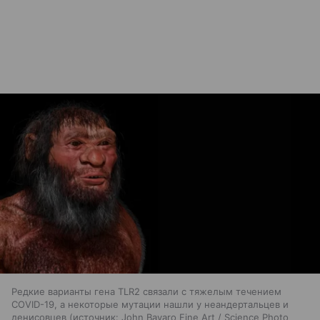
Редкие варианты гена TLR2 связали с тяжелым течением
COVID-19, а некоторые мутации нашли у неандертальцев и
денисовцев
источник:
John Bavaro Fine Art / Science Photo