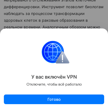
дифференцировки. Инструмент позволит биологам
наблюдать за процессом трансформации
здоровых клеток в раковые образования в
реальном времени. Аналогичным образом можно
контролировать специализацию иммунных клеток
при ответе на инфекцию. Технология формирует
основу для создания более совершенных
диагностических платформ.
Инженеры продолжают экспериментировать с
материалами оболочек для оптимизации работы
У вас включ
ён
V
P
N
квантовых зондов. Целью является создание
Отключите, чтобы всё работало
линейки сенсоров, реагирующих на строго
определенные химические или физические
Готово
триггеры. Внедрение таких устройств в
исследовательскую практику ускорит разработку