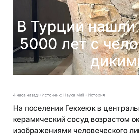
В Турции нашли
5000 лет с чел
диким
4 часа назад
Источник:
Наука Mail
История
На поселении Гекхеюк в централь
керамический сосуд возрастом ок
изображениями человеческого лиц