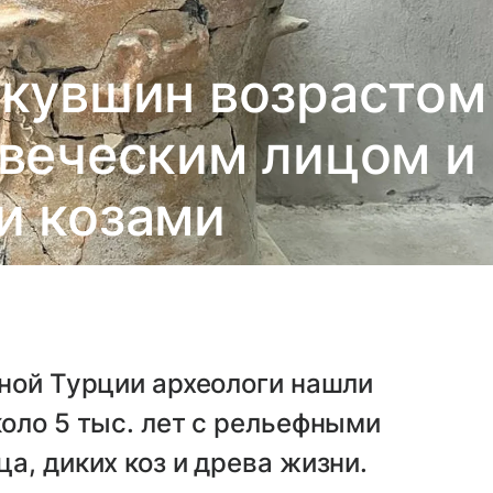
 кувшин возрастом
овеческим лицом и
и козами
ной Турции археологи нашли
оло 5 тыс. лет с рельефными
а, диких коз и древа жизни.