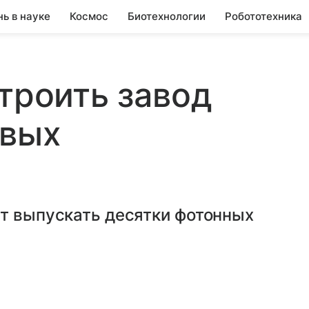
нь в науке
Космос
Биотехнологии
Робототехника
строить завод
овых
ет выпускать десятки фотонных