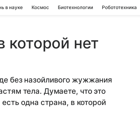
нь в науке
Космос
Биотехнологии
Робототехника
в которой нет
оде без назойливого жужжания
стям тела. Думаете, что это
 есть одна страна, в которой