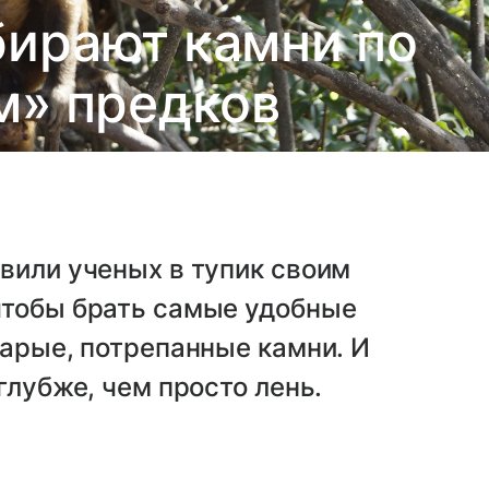
ирают камни по
м» предков
вили ученых в тупик своим
чтобы брать самые удобные
тарые, потрепанные камни. И
глубже, чем просто лень.