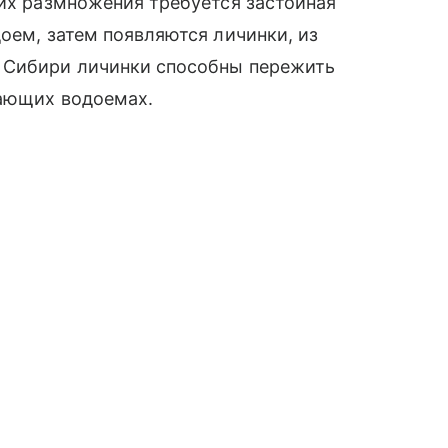
 их размножения требуется застойная
оем, затем появляются личинки, из
и Сибири личинки способны пережить
зающих водоемах.