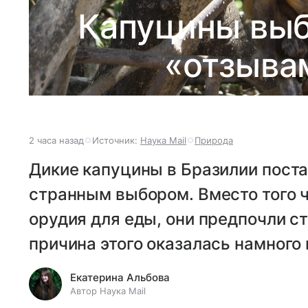
Капуцины выб
«отзыва
2 часа назад
Источник:
Наука Mail
Природа
Дикие капуцины в Бразилии поста
странным выбором. Вместо того 
орудия для еды, они предпочли с
причина этого оказалась намного 
Екатерина Альбова
Автор Наука Mail