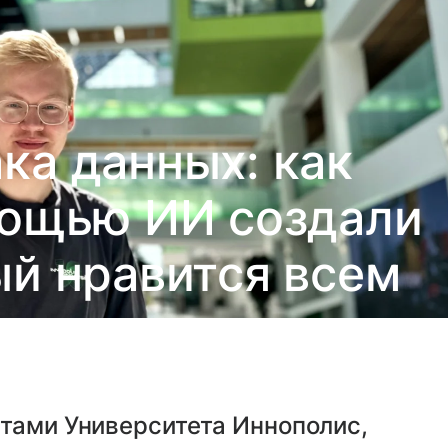
ка данных: как
мощью ИИ создали
ый нравится всем
нтами Университета Иннополис,