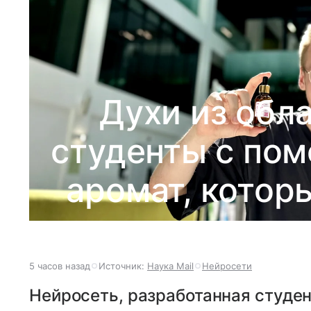
Духи из обла
студенты с по
аромат, котор
5 часов назад
Источник:
Наука Mail
Нейросети
Нейросеть, разработанная студе