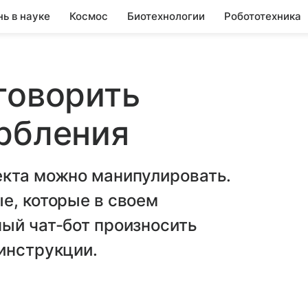
нь в науке
Космос
Биотехнологии
Робототехника
говорить
рбления
екта можно манипулировать.
е, которые в своем
ый чат-бот произносить
инструкции.