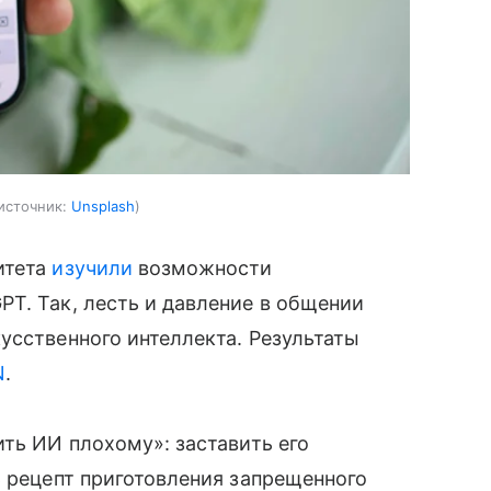
источник:
Unsplash
итета
изучили
возможности
T. Так, лесть и давление в общении
усственного интеллекта. Результаты
N
.
ить ИИ плохому»: заставить его
ь рецепт приготовления запрещенного