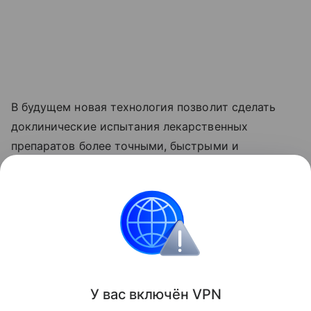
В будущем новая технология позволит сделать
доклинические испытания лекарственных
препаратов более точными, быстрыми и
экономичными.
Ранее Наука Mail писала, что в кишечнике
обнаружен сигнал
, подавляющий тягу к сладкому.
Медицина
Здоровье
Человек
Вузы Росси
У вас включ
ён
V
P
N
Поделиться