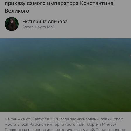
приказу самого императора Константина
Великого.
Екатерина Альбова
Автор Наука Mail
На снимке от 6 августа 2026 года зафиксированы руины опор
моста эпохи Римской империи
источник:
Мартин Милев/
Плевенская региональная историческая музей/Предоставлено