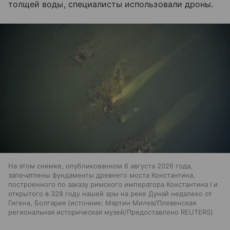
толщей воды, специалисты использовали дроны.
На этом снимке, опубликованном 6 августа 2026 года,
запечатлены фундаменты древнего моста Константина,
построенного по заказу римского императора Константина I и
открытого в 328 году нашей эры на реке Дунай недалеко от
Гигена, Болгария
источник:
Мартин Милев/Плевенская
региональная историческая музей/Предоставлено REUTERS