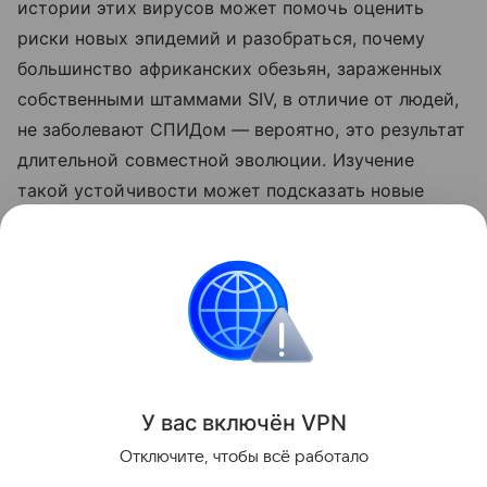
истории этих вирусов может помочь оценить
риски новых эпидемий и разобраться, почему
большинство африканских обезьян, зараженных
собственными штаммами SIV, в отличие от людей,
не заболевают СПИДом — вероятно, это результат
длительной совместной эволюции. Изучение
такой устойчивости может подсказать новые
подходы к лечению и профилактике ВИЧ.
Ранее Наука Mail
писала
, что раскрыто, когда
нейроны начинают делиться на типы.
Эволюция
Вирус
У вас включ
ён
V
P
N
Поделиться
Отключите, чтобы всё работало