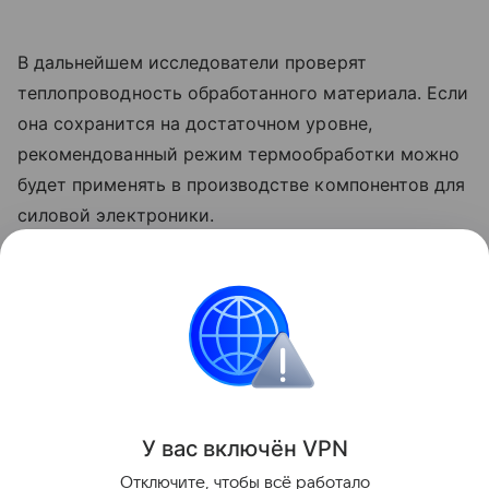
В дальнейшем исследователи проверят
теплопроводность обработанного материала. Если
она сохранится на достаточном уровне,
рекомендованный режим термообработки можно
будет применять в производстве компонентов для
силовой электроники.
Ранее Наука Mail
писала
о том, что ученые
изучили процесс селективного лазерного
плавления алюминиевой бронзы.
Металлургия
Новые материалы
3D-принтер
У вас включ
ён
V
P
N
Поделиться
Отключите, чтобы всё работало