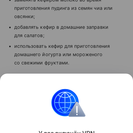
приготовления пудинга из семян чиа или
овсянки;
добавлять кефир в домашние заправки
для салатов;
использовать кефир для приготовления
домашнего йогурта или мороженого
со свежими фруктами.
Ранее Наука Mail
рассказывала
, что ученые нашли
100% альтернативу молочному сырью для
изготовления кефира.
Питание
Здоровье