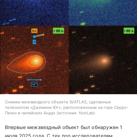
Снимки межзвездного объекта 3I/ATLAS, сделанные
телескопом «Джемини Юг», расположенным на горе Серро-
Пачон в чилийских Андах
источник:
NoirLab
Впервые межзвездный объект был обнаружен 1
июля 2025 года. С тех пор исследователям