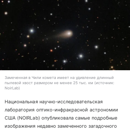
Замеченная в Чили комета имеет на удивление длинный
пылевой хвост размером не менее 25 тыс. км
источник:
NoirLab
Национальная научно-исследовательская
лаборатория оптико-инфракрасной астрономии
США (NOIRLab) опубликовала самые подробные
изображения недавно замеченного загадочного