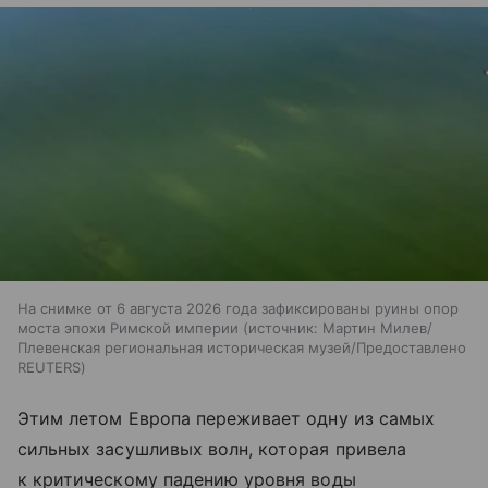
На снимке от 6 августа 2026 года зафиксированы руины опор
моста эпохи Римской империи
источник:
Мартин Милев/
Плевенская региональная историческая музей/Предоставлено
REUTERS
Этим летом Европа переживает одну из самых
сильных засушливых волн, которая привела
к критическому падению уровня воды