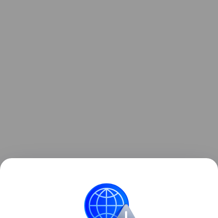
Ранее рекордные засухи
обнажили
более 200
немецких кораблей у берегов Сербии.