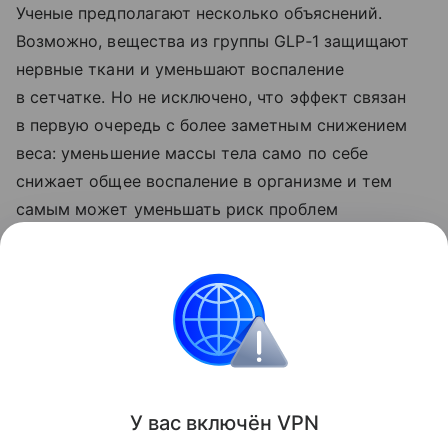
Ученые предполагают несколько объяснений.
Возможно, вещества из группы GLP‑1 защищают
нервные ткани и уменьшают воспаление
в сетчатке. Но не исключено, что эффект связан
в первую очередь с более заметным снижением
веса: уменьшение массы тела само по себе
снижает общее воспаление в организме и тем
самым может уменьшать риск проблем
со зрением.
Ранее Наука Mail
рассказывала
о том, что
раскрыто влияние «Оземпика» на работу сердца.
Зрение
У вас включ
ён
V
P
N
Поделиться