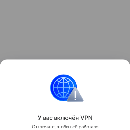
Ранее Наука Mail
писала
, что археологи
исследовали, откуда пришла мурома.
История
Археология
Культура
Европа
У вас включ
ён
V
P
N
Поделиться
Отключите, чтобы всё работало