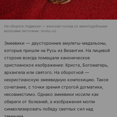
На обороте подвески — женская голова со змееподобными
волосами
источник:
novsu.ru
Змеевики — двусторонние амулеты-медальоны,
которые пришли на Русь из Византии. На лицевой
стороне всегда помещали каноническое
христианское изображение: Христа, Богоматерь,
архангела или святого. На оборотной —
нехристианскую змеевидную композицию. Такое
сочетание, с точки зрения строгой догматики,
несовместимо. Однако змеевики носили как
обереги от болезней, а изображения могли
символизировать победу светлых сил над
темными.