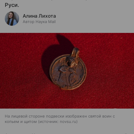
Руси.
Алина Лихота
Автор Наука Mail
На лицевой стороне подвески изображен святой воин с
копьем и щитом
источник:
novsu.ru