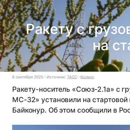
Ракету с груз
на с
8 сентября 2025
Источник:
ТАСС
Космос
Ракету-носитель «Союз-2.1а» с 
МС-32» установили на стартовой
Байконур. Об этом сообщили в Ро