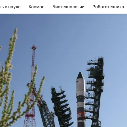
нь в науке
Космос
Биотехнологии
Робототехника