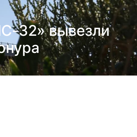
МС-32» вывезли
онура