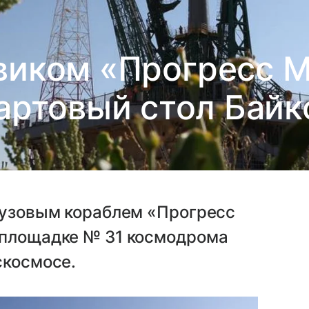
овиком «Прогресс 
тартовый стол Байк
грузовым кораблем «Прогресс
 площадке № 31 космодрома
скосмосе.