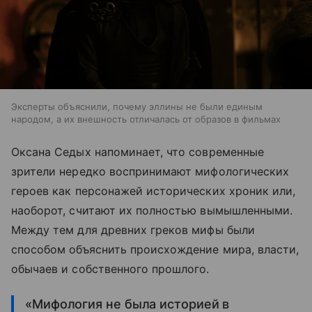
Эксперты объяснили, почему эллины не были единым
народом, а их внешность отличалась от образов в фильмах
Оксана Седых напоминает, что современные
зрители нередко воспринимают мифологических
героев как персонажей исторических хроник или,
наоборот, считают их полностью вымышленными.
Между тем для древних греков мифы были
способом объяснить происхождение мира, власти,
обычаев и собственного прошлого.
«Мифология не была историей в