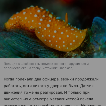
Полиция в Швабахе «выселила» ночного нарушителя и
перенесла его на траву
источник:
Unsplash
Когда приехали два офицера, звонки продолжали
работать, хотя никого у двери не было. Датчик
движения тоже не реагировал. И только при
внимательном осмотре металлической панели
выяснилось, что по ней ползет слизняк. Именно он