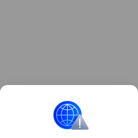
Ранее Наука Mail
писала
о том, что робот-шмель в
будущем сможет опылять растения на Марсе.
Роботы
Искусственный интеллект
МФТИ