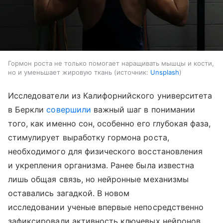
Гормон роста не только помогает наращивать мышцы и кости,
но и уменьшает жировую ткань
источник:
Unsplash
Исследователи из Калифорнийского университета
в Беркли
совершили
важный шаг в понимании
того, как именно сон, особенно его глубокая фаза,
стимулирует выработку гормона роста,
необходимого для физического восстановления
и укрепления организма. Ранее была известна
лишь общая связь, но нейронные механизмы
оставались загадкой. В новом
исследовании ученые впервые непосредственно
зафиксировали активность ключевых нейронов