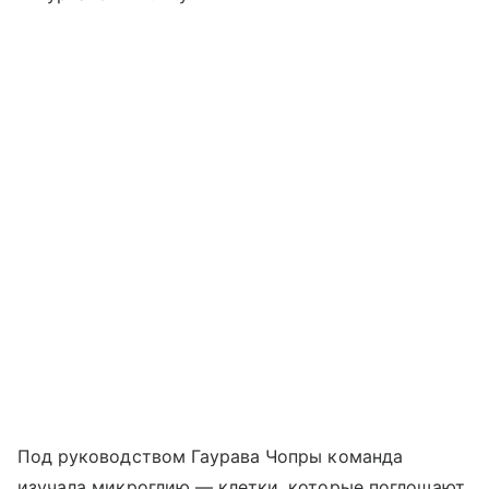
Под руководством Гаурава Чопры команда
изучала микроглию — клетки, которые поглощают