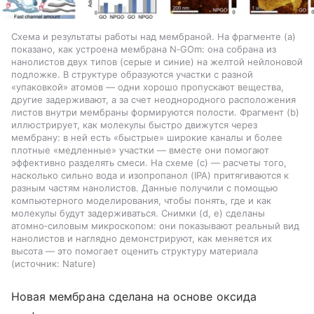
Схема и результаты работы над мембраной. На фрагменте (a)
показано, как устроена мембрана N‑GOm: она собрана из
нанолистов двух типов (серые и синие) на желтой нейлоновой
подложке. В структуре образуются участки с разной
«упаковкой» атомов — одни хорошо пропускают вещества,
другие задерживают, а за счет неоднородного расположения
листов внутри мембраны формируются полости. Фрагмент (b)
иллюстрирует, как молекулы быстро движутся через
мембрану: в ней есть «быстрые» широкие каналы и более
плотные «медленные» участки — вместе они помогают
эффективно разделять смеси. На схеме (c) — расчеты того,
насколько сильно вода и изопропанол (IPA) притягиваются к
разным частям нанолистов. Данные получили с помощью
компьютерного моделирования, чтобы понять, где и как
молекулы будут задерживаться. Снимки (d, e) сделаны
атомно‑силовым микроскопом: они показывают реальный вид
нанолистов и наглядно демонстрируют, как меняется их
высота — это помогает оценить структуру материала
источник:
Nature
Новая мембрана сделана на основе оксида