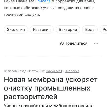
Ранее Наука Mail
писала
о сорбентах для воды,
которые сибирские ученые создали на основе
гречневой шелухи.
Экология
Растения
Бактерии
Вода
Р
Поделиться
18 часов назад
Источник:
Наука Mail
Экология
Новая мембрана ускоряет
очистку промышленных
растворителей
Ученые разработали мембрану из оксида